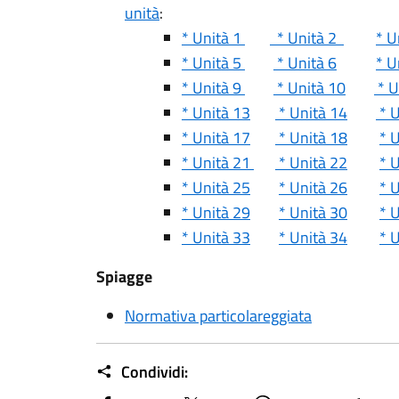
unità
:
* Unità 1
* Unità 2
* U
* Unità 5
* Unità 6
* U
* Unità 9
* Unità 10
* U
* Unità 13
* Unità 14
* U
* Unità 17
* Unità 18
* 
* Unità 21
* Unità 22
* 
* Unità 25
* Unità 26
* 
* Unità 29
* Unità 30
* 
* Unità 33
* Unità 34
* 
Spiagge
Normativa particolareggiata
Condividi: