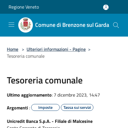
Salta al contenuto principale
Regione Veneto
Comune di Brenzone sul Garda
Home
>
Ulteriori informazioni - Pagine
>
Tesoreria comunale
Tesoreria comunale
Ultimo aggiornamento
: 7 dicembre 2023, 14:47
Argomenti
:
Imposte
Tassa sui servizi
Unicredit Banca S.p.A. - Filiale di Malcesine
Conto Corrente di Tesoreria