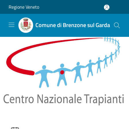
Salta al contenuto principale
Regione Veneto
Comune di Brenzone sul Garda