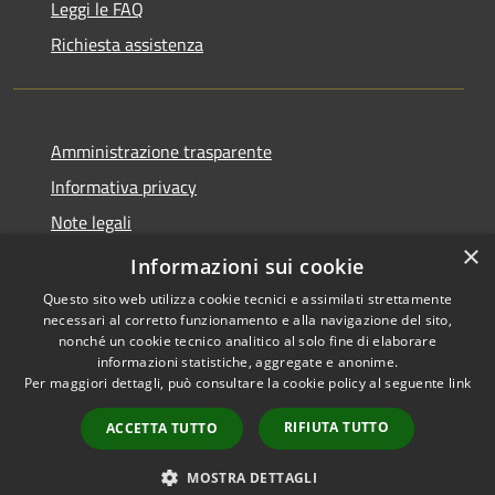
Leggi le FAQ
Richiesta assistenza
Amministrazione trasparente
Informativa privacy
Note legali
×
Dichiarazione di accessibilità
Informazioni sui cookie
Questo sito web utilizza cookie tecnici e assimilati strettamente
necessari al corretto funzionamento e alla navigazione del sito,
nonché un cookie tecnico analitico al solo fine di elaborare
informazioni statistiche, aggregate e anonime.
RSS
Copyright © 2026 • Comune di
Per maggiori dettagli, può consultare la cookie policy al seguente
link
Accessibilità
Brenzone sul Garda • Powered
Privacy
Municipium
Accesso
by
•
RIFIUTA TUTTO
ACCETTA TUTTO
Cookie
redazione
Mappa del sito
MOSTRA DETTAGLI