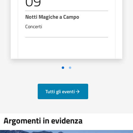
09
1
Notti Magiche a Campo
Nott
Concerti
Conc
Tutti gli eventi
Argomenti in evidenza