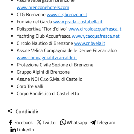
www.brenzonehotels.com
CTG Brenzone
www.ctgbrenzone.it
Funivie del Garda
www.prada-costabella.it
Polisportiva “Fior d’olivo”
www.circoloacquafresca.it
Yachting Club Acquafresca
www.ycacquafresca.net
Circolo Nautico di Brenzone
www.cnbvela.it
Ass.ne Velica Compagnia delle Derive Fitzcarraldo
www.compagniafitzcarraldo.it
Protezione Civile Sezione di Brenzone
Gruppo Alpini di Brenzone
Ass.ne NOI C.r.o.S.Ma. di Castello
Coro Tre Valli
Corpo Bandistico di Castelletto
Condividi:
Facebook
Twitter
Whatsapp
Telegram
LinkedIn