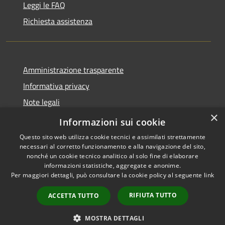
Leggi le FAQ
Richiesta assistenza
Amministrazione trasparente
Informativa privacy
Note legali
×
Dichiarazione di accessibilità
Informazioni sui cookie
Questo sito web utilizza cookie tecnici e assimilati strettamente
necessari al corretto funzionamento e alla navigazione del sito,
nonché un cookie tecnico analitico al solo fine di elaborare
informazioni statistiche, aggregate e anonime.
RSS
Copyright © 2026 • Comune di
Per maggiori dettagli, può consultare la cookie policy al seguente
link
Accessibilità
Brenzone sul Garda • Powered
Privacy
Municipium
Accesso
by
•
RIFIUTA TUTTO
ACCETTA TUTTO
Cookie
redazione
Mappa del sito
MOSTRA DETTAGLI