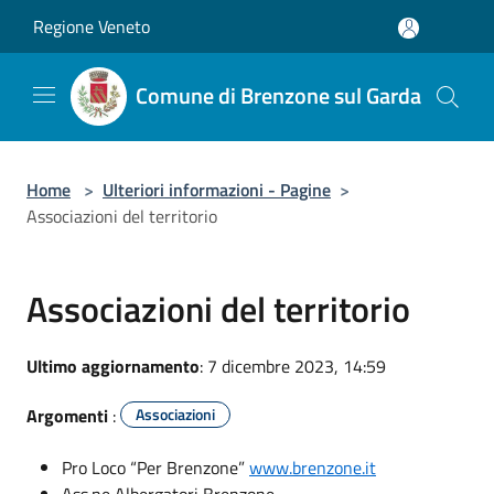
Salta al contenuto principale
Regione Veneto
Comune di Brenzone sul Garda
Home
>
Ulteriori informazioni - Pagine
>
Associazioni del territorio
Associazioni del territorio
Ultimo aggiornamento
: 7 dicembre 2023, 14:59
Argomenti
:
Associazioni
Pro Loco “Per Brenzone”
www.brenzone.it
Ass.ne Albergatori Brenzone