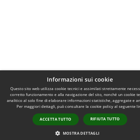
Informazioni sui cookie
Questo sito web utilizza cookie tecnici e assimilati strettamente necess
corretto funzionamento e alla navigazione del sito, nonché un cookie t
analitico al solo fine di elaborare informazioni statistiche, aggregate e 
Per maggiori dettagli, può consultare la cookie policy al seguente
li
RIFIUTA TUTTO
ACCETTA TUTTO
MOSTRA DETTAGLI