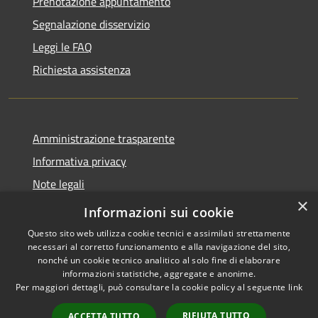
Prenotazione appuntamento
Segnalazione disservizio
Leggi le FAQ
Richiesta assistenza
Amministrazione trasparente
Informativa privacy
Note legali
×
Dichiarazione di accessibilità
Informazioni sui cookie
Questo sito web utilizza cookie tecnici e assimilati strettamente
necessari al corretto funzionamento e alla navigazione del sito,
nonché un cookie tecnico analitico al solo fine di elaborare
informazioni statistiche, aggregate e anonime.
RSS
Copyright © 2026 • Comune di
Per maggiori dettagli, può consultare la cookie policy al seguente
link
Accessibilità
Brenzone sul Garda • Powered
Privacy
Municipium
Accesso
by
•
RIFIUTA TUTTO
ACCETTA TUTTO