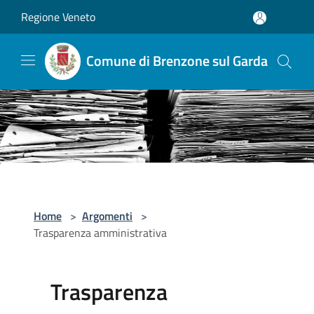
Salta al contenuto principale
Regione Veneto
Comune di Brenzone sul Garda
Home
>
Argomenti
>
Trasparenza amministrativa
Trasparenza