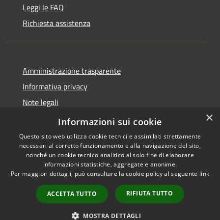
Leggi le FAQ
Richiesta assistenza
Amministrazione trasparente
Informativa privacy
Note legali
×
Dichiarazione di accessibilità
Informazioni sui cookie
Questo sito web utilizza cookie tecnici e assimilati strettamente
necessari al corretto funzionamento e alla navigazione del sito,
nonché un cookie tecnico analitico al solo fine di elaborare
informazioni statistiche, aggregate e anonime.
RSS
Copyright © 2026 • Comune di
Per maggiori dettagli, può consultare la cookie policy al seguente
link
Accessibilità
Brenzone sul Garda • Powered
Privacy
Municipium
Accesso
by
•
RIFIUTA TUTTO
ACCETTA TUTTO
Cookie
redazione
Mappa del sito
MOSTRA DETTAGLI