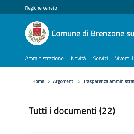
Salta al contenuto principale
Regione Veneto
Comune di Brenzone su
Amministrazione
Novità
Servizi
Vivere 
Home
>
Argomenti
>
Trasparenza amministra
Tutti i documenti (22)