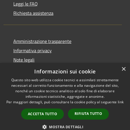
Leggi le FAQ
Richiesta assistenza
Amministrazione trasparente
Informativa privacy
Note legali
×
Dichiarazione di accessibilità
Informazioni sui cookie
Questo sito web utilizza cookie tecnici e assimilati strettamente
necessari al corretto funzionamento e alla navigazione del sito,
nonché un cookie tecnico analitico al solo fine di elaborare
informazioni statistiche, aggregate e anonime.
RSS
Copyright © 2026 • Comune di
Per maggiori dettagli, può consultare la cookie policy al seguente
link
Accessibilità
Brenzone sul Garda • Powered
Privacy
Municipium
Accesso
by
•
RIFIUTA TUTTO
ACCETTA TUTTO
Cookie
redazione
Mappa del sito
MOSTRA DETTAGLI