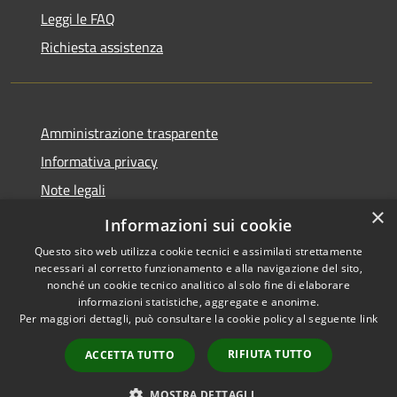
Leggi le FAQ
Richiesta assistenza
Amministrazione trasparente
Informativa privacy
Note legali
×
Dichiarazione di accessibilità
Informazioni sui cookie
Questo sito web utilizza cookie tecnici e assimilati strettamente
necessari al corretto funzionamento e alla navigazione del sito,
nonché un cookie tecnico analitico al solo fine di elaborare
informazioni statistiche, aggregate e anonime.
RSS
Copyright © 2026 • Comune di
Per maggiori dettagli, può consultare la cookie policy al seguente
link
Accessibilità
Brenzone sul Garda • Powered
Privacy
Municipium
Accesso
by
•
RIFIUTA TUTTO
ACCETTA TUTTO
Cookie
redazione
Mappa del sito
MOSTRA DETTAGLI