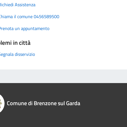
Richiedi Assistenza
Chiama il comune 0456589500
Prenota un appuntamento
lemi in città
Segnala disservizio
Comune di Brenzone sul Garda