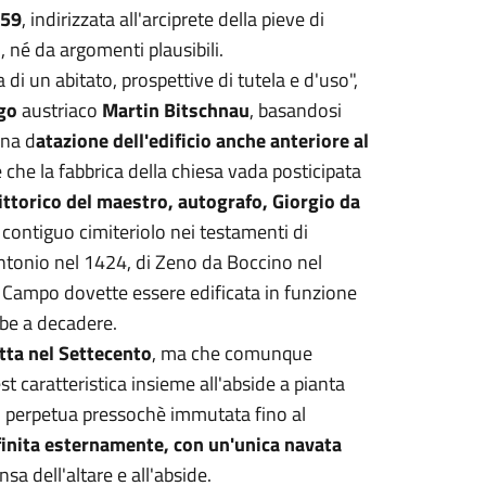
159
, indirizzata all'arciprete della pieve di
 né da argomenti plausibili.
 un abitato, prospettive di tutela e d'uso",
go
austriaco
Martin Bitschnau
, basandosi
una d
atazione dell'edificio anche anteriore al
 che la fabbrica della chiesa vada posticipata
ittorico del maestro, autografo, Giorgio da
contiguo cimiteriolo nei testamenti di
Antonio nel 1424, di Zeno da Boccino nel
i Campo dovette essere edificata in funzione
bbe a decadere.
tta nel Settecento
, ma che comunque
t caratteristica insieme all'abside a pianta
i perpetua pressochè immutata fino al
efinita esternamente, con un'unica navata
a dell'altare e all'abside.