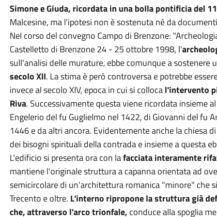
Simone e Giuda, ricordata in una bolla pontificia del 1
Malcesine, ma l'ipotesi non è sostenuta né da documenti,
Nel corso del convegno Campo di Brenzone: "Archeologia di
Castelletto di Brenzone 24 - 25 ottobre 1998, l'
archeolo
sull'analisi delle murature, ebbe comunque a sostenere 
secolo XII
. La stima è però controversa e potrebbe essere
invece al secolo XIV, epoca in cui si colloca
l'intervento p
Riva
. Successivamente questa viene ricordata insieme al 
Engelerio del fu Guglielmo nel 1422, di Giovanni del fu 
1446 e da altri ancora. Evidentemente anche la chiesa d
dei bisogni spirituali della contrada e insieme a questa e
L'edificio si presenta ora con la
facciata interamente rifa
mantiene l'originale struttura a capanna orientata ad oves
semicircolare di un'architettura romanica "minore" che s
Trecento e oltre.
L'interno ripropone la struttura già d
che, attraverso l'arco trionfale,
conduce alla spoglia mens