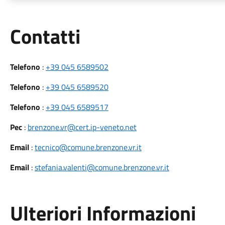
Utili
Contatti
Telefono
:
+39 045 6589502
Telefono
:
+39 045 6589520
Telefono
:
+39 045 6589517
Pec
:
brenzone.vr@cert.ip-veneto.net
Email
:
tecnico@comune.brenzone.vr.it
Email
:
stefania.valenti@comune.brenzone.vr.it
Ulteriori Informazioni