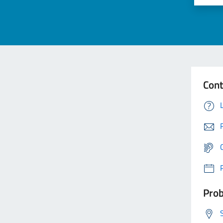
Cont
Prob