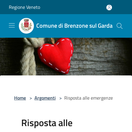
Salta al contenuto principale
Regione Veneto
Comune di Brenzone sul Garda
Home
>
Argomenti
>
Risposta alle emergenze
Risposta alle