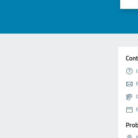
Cont
Prob