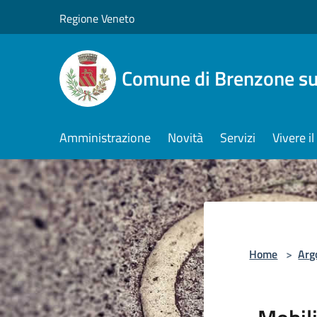
Salta al contenuto principale
Regione Veneto
Comune di Brenzone su
Amministrazione
Novità
Servizi
Vivere 
Home
>
Arg