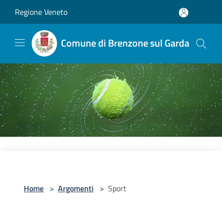
Salta al contenuto principale
Regione Veneto
Comune di Brenzone sul Garda
Home
>
Argomenti
>
Sport