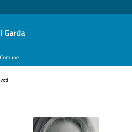
l Garda
il Comune
voti