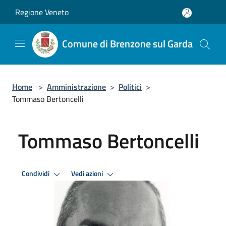
Salta al contenuto principale
Regione Veneto
Comune di Brenzone sul Garda
Home
>
Amministrazione
>
Politici
>
Tommaso Bertoncelli
Tommaso Bertoncelli
Condividi
Vedi azioni