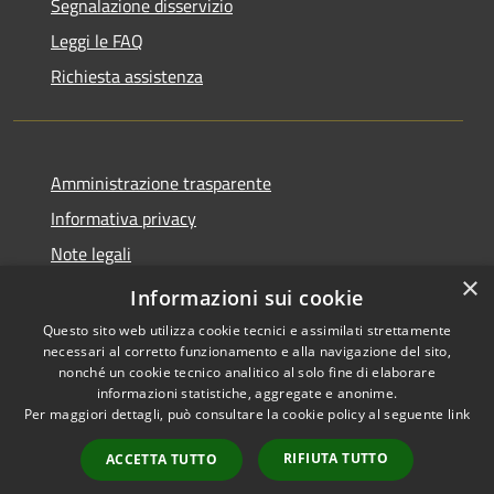
Segnalazione disservizio
Leggi le FAQ
Richiesta assistenza
Amministrazione trasparente
Informativa privacy
Note legali
×
Dichiarazione di accessibilità
Informazioni sui cookie
Questo sito web utilizza cookie tecnici e assimilati strettamente
necessari al corretto funzionamento e alla navigazione del sito,
nonché un cookie tecnico analitico al solo fine di elaborare
informazioni statistiche, aggregate e anonime.
RSS
Copyright © 2026 • Comune di
Per maggiori dettagli, può consultare la cookie policy al seguente
link
Accessibilità
Brenzone sul Garda • Powered
Privacy
Municipium
Accesso
by
•
RIFIUTA TUTTO
ACCETTA TUTTO
Cookie
redazione