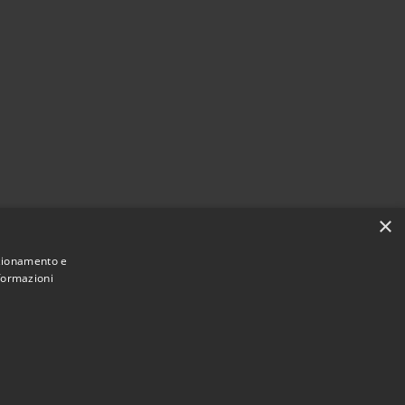
×
nzionamento e
nformazioni
Municipium
Accesso
i Brenzone sul Garda • Powered by
•
redazione