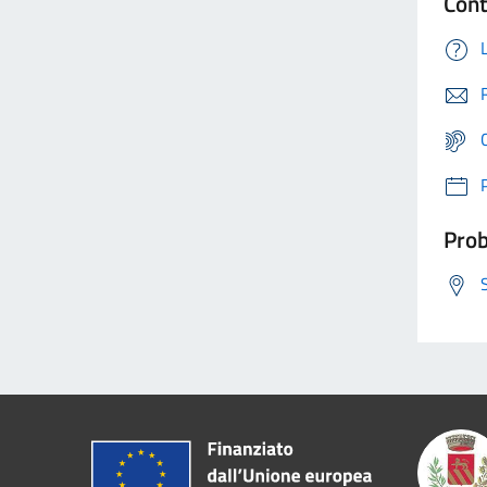
Cont
Prob