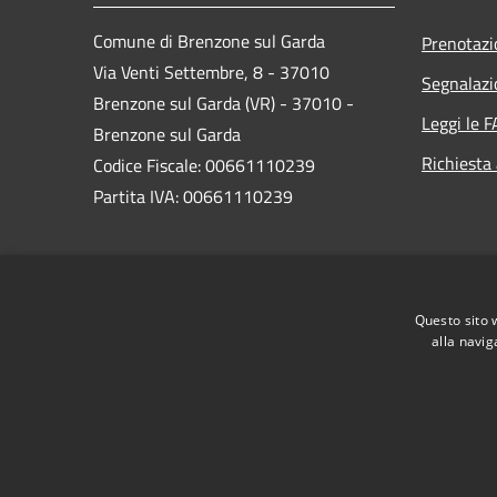
Comune di Brenzone sul Garda
Prenotaz
Via Venti Settembre, 8 - 37010
Segnalazi
Brenzone sul Garda (VR) - 37010 -
Leggi le 
Brenzone sul Garda
Richiesta
Codice Fiscale: 00661110239
Partita IVA: 00661110239
PEC:
brenzone.vr@cert.ip-veneto.net
Centralino Unico: 0456589500
Questo sito 
alla navig
RSS
Accessibilità
Privacy
Cookie
Mappa de