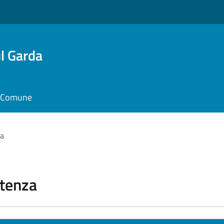
l Garda
il Comune
za
stenza