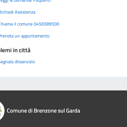
Richiedi Assistenza
Chiama il comune 0456589500
Prenota un appuntamento
lemi in città
Segnala disservizio
Comune di Brenzone sul Garda