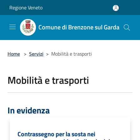
Salta al contenuto principale
Regione Veneto
Comune di Brenzone sul Garda
Home
>
Servizi
>
Mobilità e trasporti
Mobilità e trasporti
In evidenza
Contrassegno per la sosta nei