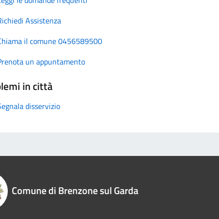
Richiedi Assistenza
Chiama il comune 0456589500
Prenota un appuntamento
lemi in città
Segnala disservizio
Comune di Brenzone sul Garda