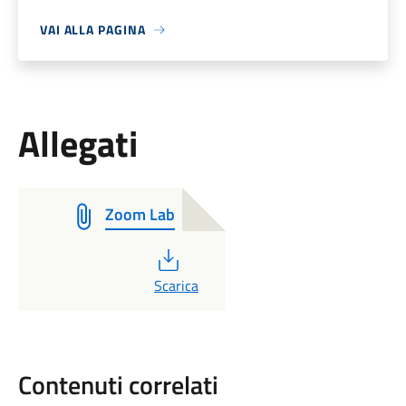
VAI ALLA PAGINA
Allegati
Zoom Lab
PDF
Scarica
Contenuti correlati