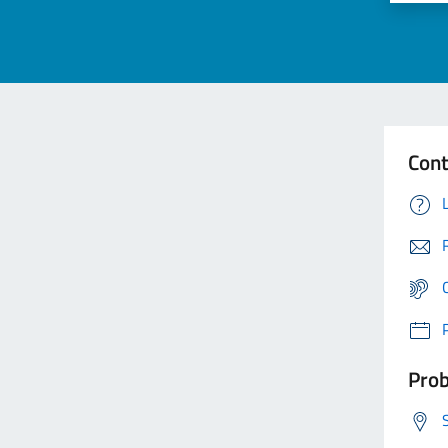
Cont
Prob