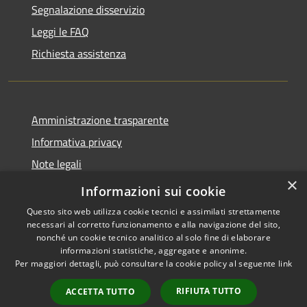
Segnalazione disservizio
Leggi le FAQ
Richiesta assistenza
Amministrazione trasparente
Informativa privacy
Note legali
×
Dichiarazione di accessibilità
Informazioni sui cookie
Questo sito web utilizza cookie tecnici e assimilati strettamente
necessari al corretto funzionamento e alla navigazione del sito,
nonché un cookie tecnico analitico al solo fine di elaborare
informazioni statistiche, aggregate e anonime.
RSS
Copyright © 2026 • Comune di
Per maggiori dettagli, può consultare la cookie policy al seguente
link
Accessibilità
Brenzone sul Garda • Powered
Privacy
Municipium
Accesso
by
•
RIFIUTA TUTTO
ACCETTA TUTTO
Cookie
redazione