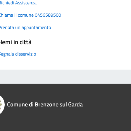
Richiedi Assistenza
Chiama il comune 0456589500
Prenota un appuntamento
lemi in città
Segnala disservizio
Comune di Brenzone sul Garda