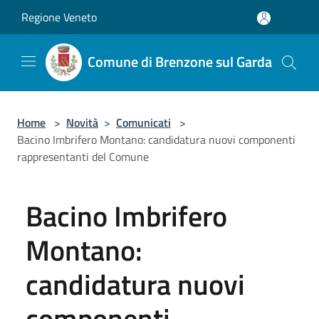
Salta al contenuto principale
Regione Veneto
Comune di Brenzone sul Garda
Home
>
Novità
>
Comunicati
>
Bacino Imbrifero Montano: candidatura nuovi componenti
rappresentanti del Comune
Bacino Imbrifero
Montano:
candidatura nuovi
componenti