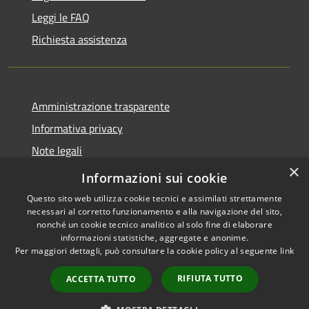
Leggi le FAQ
Richiesta assistenza
Amministrazione trasparente
Informativa privacy
Note legali
×
Dichiarazione di accessibilità
Informazioni sui cookie
Questo sito web utilizza cookie tecnici e assimilati strettamente
necessari al corretto funzionamento e alla navigazione del sito,
nonché un cookie tecnico analitico al solo fine di elaborare
informazioni statistiche, aggregate e anonime.
RSS
Copyright © 2026 • Comune di
Per maggiori dettagli, può consultare la cookie policy al seguente
link
Accessibilità
Brenzone sul Garda • Powered
Privacy
Municipium
Accesso
by
•
RIFIUTA TUTTO
ACCETTA TUTTO
Cookie
redazione
Mappa del sito