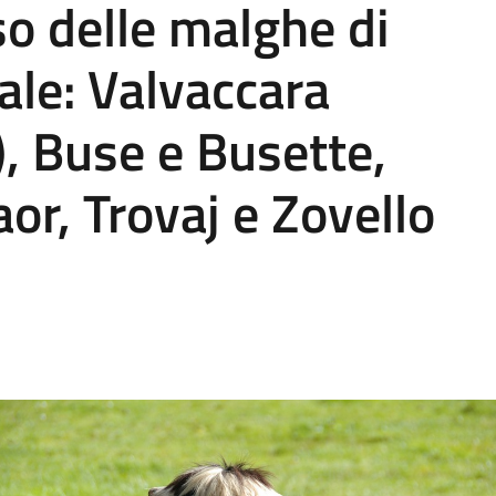
o delle malghe di
ale: Valvaccara
B), Buse e Busette,
or, Trovaj e Zovello