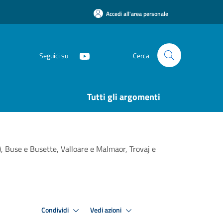
Accedi all'area personale
Seguici su
Cerca
Tutti gli argomenti
), Buse e Busette, Valloare e Malmaor, Trovaj e
Condividi
Vedi azioni