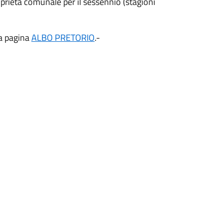
prietà comunale per il sessennio (stagioni
la pagina
ALBO PRETORIO
.-