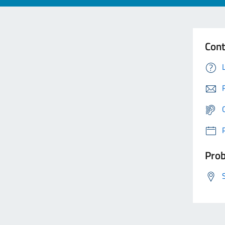
Cont
Prob