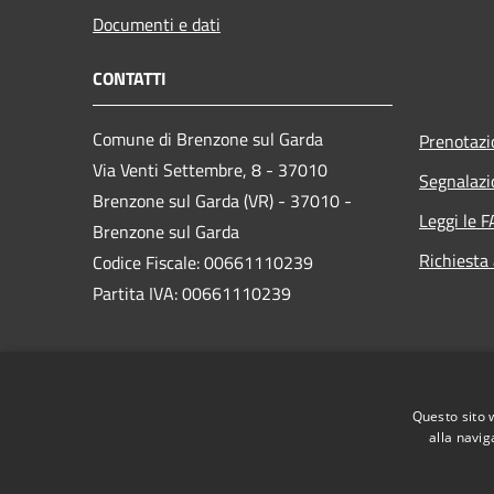
Documenti e dati
CONTATTI
Comune di Brenzone sul Garda
Prenotaz
Via Venti Settembre, 8 - 37010
Segnalazi
Brenzone sul Garda (VR) - 37010 -
Leggi le 
Brenzone sul Garda
Richiesta
Codice Fiscale: 00661110239
Partita IVA: 00661110239
PEC:
brenzone.vr@cert.ip-veneto.net
Centralino Unico: 0456589500
Questo sito 
alla navig