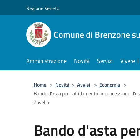
Salta al contenuto principale
Regione Veneto
Comune di Brenzone su
Amministrazione
Novità
Servizi
Vivere 
Home
>
Novità
>
Avvisi
>
Economia
>
Bando d'asta per l'affidamento in concessione d'us
Zovello
Bando d'asta per