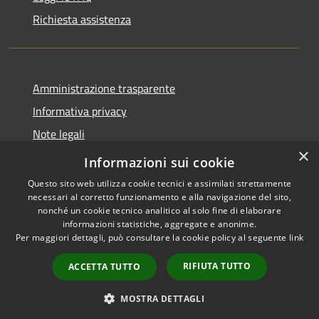
Richiesta assistenza
Amministrazione trasparente
Informativa privacy
Note legali
×
Dichiarazione di accessibilità
Informazioni sui cookie
Questo sito web utilizza cookie tecnici e assimilati strettamente
necessari al corretto funzionamento e alla navigazione del sito,
nonché un cookie tecnico analitico al solo fine di elaborare
informazioni statistiche, aggregate e anonime.
RSS
Copyright © 2026 • Comune di
Per maggiori dettagli, può consultare la cookie policy al seguente
link
Accessibilità
Brenzone sul Garda • Powered
Privacy
Municipium
Accesso
by
•
RIFIUTA TUTTO
ACCETTA TUTTO
Cookie
redazione
Mappa del sito
MOSTRA DETTAGLI