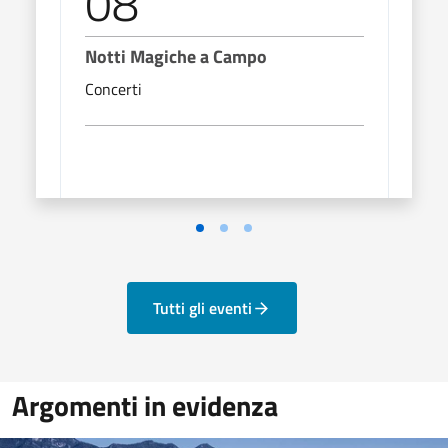
08
0
Notti Magiche a Campo
Nott
Concerti
Conc
Vai alla slide 1
Vai alla slide 2
Vai alla slide 3
Tutti gli eventi
Argomenti in evidenza