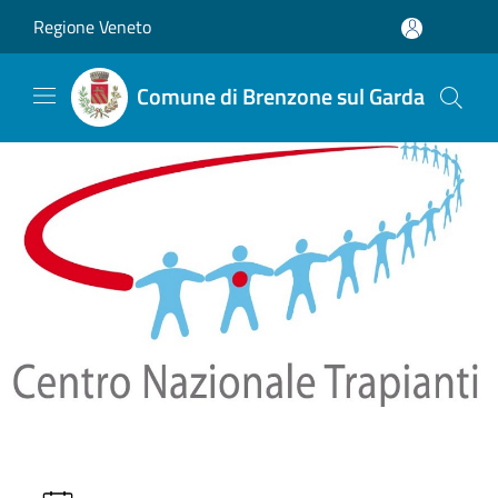
Salta al contenuto principale
Regione Veneto
Comune di Brenzone sul Garda