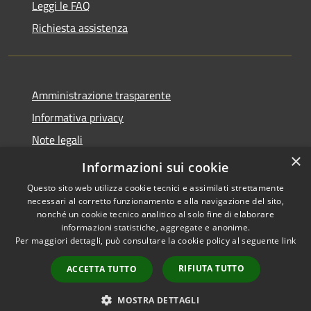
Leggi le FAQ
Richiesta assistenza
Amministrazione trasparente
Informativa privacy
Note legali
×
Dichiarazione di accessibilità
Informazioni sui cookie
Questo sito web utilizza cookie tecnici e assimilati strettamente
necessari al corretto funzionamento e alla navigazione del sito,
nonché un cookie tecnico analitico al solo fine di elaborare
informazioni statistiche, aggregate e anonime.
RSS
Copyright © 2026 • Comune di
Per maggiori dettagli, può consultare la cookie policy al seguente
link
Accessibilità
Brenzone sul Garda • Powered
Privacy
Municipium
Accesso
by
•
RIFIUTA TUTTO
ACCETTA TUTTO
Cookie
redazione
Mappa del sito
MOSTRA DETTAGLI